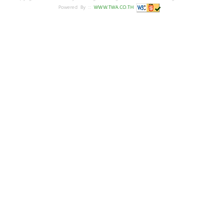
Powered By ::
WWW.TWA.CO.TH