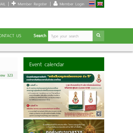
AIL
Member Register
Member Login
Search
ONTACT US
Event calendar
iew 323