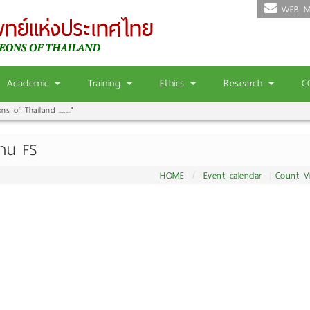
WEB M
Academic
Training
Ethics
Research
C
 of Thailand ......."
ฐาน FS
HOME
Event calendar
Count V