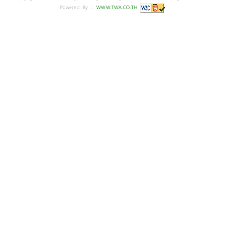
Powered By ::
WWW.TWA.CO.TH