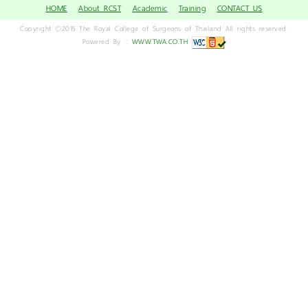
HOME
About RCST
Academic
Training
CONTACT US
Copyright ©2015 The Royal College of Surgeons of Thailand All rights reserved.
Powered By ::
WWW.TWA.CO.TH