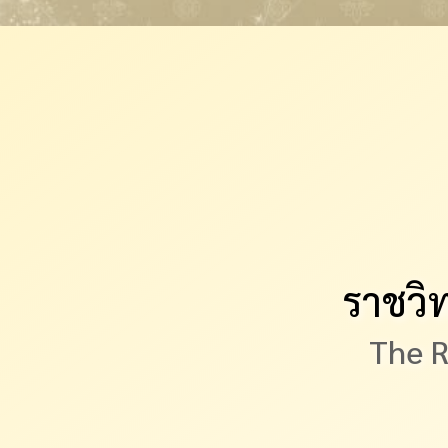
ราชวิ
The R