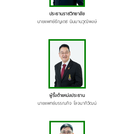
ประธานราชวิทยาลัย
นายแพทย์ธัญเดช นิมมานวุฒิพงษ์
ผู้รั้งตำแหน่งประธาน
นายแพทย์บรรณกิจ โลจนาภิวัฒน์