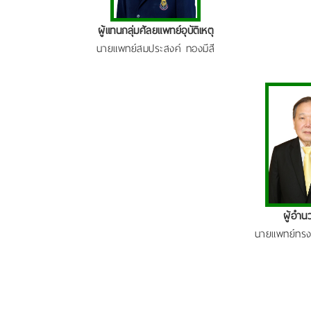
ผู้แทนกลุ่มศัลยแพทย์อุบัติเหตุ
นายแพทย์สมประสงค์ ทองมีสี
ผู้อำน
นายแพทย์ทรงช