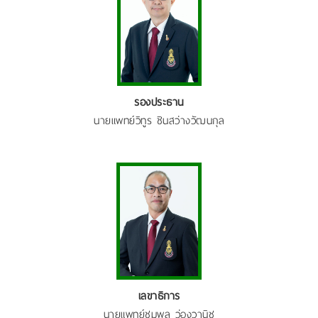
รองประธาน
นายแพทย์วิทูร ชินสว่างวัฒนกุล
เลขาธิการ
นายแพทย์ชุมพล ว่องวานิช