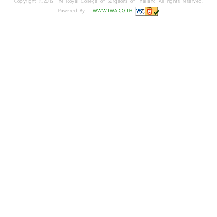
Copyright ©2015 The Royal College of Surgeons of Thailand All rights reserved.
Powered By ::
WWW.TWA.CO.TH