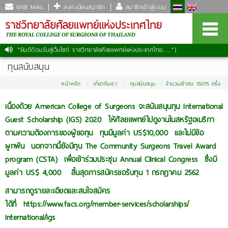
WEB MAIL
ลงทะเบียนสมาชิก
สมาชิกเข้าสู่ระบบ
"ยินดีต้อนรับสู่เว็บไซต์ ราชวิทยาลัยศัลยแพทย์แห่งประเทศไทย......."
|
ทุนสนับสนุน
หน้าหลัก
เกี่ยวกับเรา
ทุนสนับสนุน
จำนวนเข้าชม 35015 ครั้ง
เนื่องด้วย
American College of Surgeons จะสนับสนุนทุน International
Guest Scholarship (IGS) 2020 ให้ศัลยแพทย์ไปดูงานในสหรั
ฐอเมริกา
ตามความต้องการของผู้
ขอทุน ทุนมีมูลค่า US$10,000 และไม่มีข้อ
ผูกพัน นอกจากนี้ยังมีทุน The Community Surgeons Travel Award
program (CSTA) เพื่อเข้าร่วมประชุม Annual Clinical Congress ซึ่งมี
มูลค่า US$ 4,000 สิ้นสุดการสมัครขอรับทุน 1 กรกฎาคม 2562
สามารถดูรายละเอียดและสนใจสมั
คร
ได้ที่
https://www.facs.org/member-
services/scholarships/
international/igs