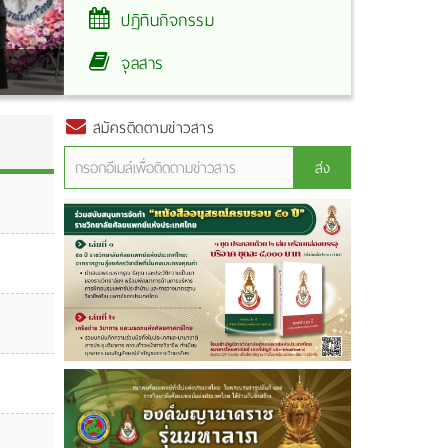
ปฏิทินกิจกรรม
จุลสาร
พิธีวางพวงมาลา เนื่องใน “วันมหิดล
สมัครติดตามข่าวสาร
ส่ง