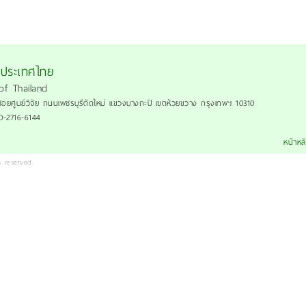
งประเทศไทย
of Thailand
ซอยศูนย์วิจัย ถนนเพชรบุรีตัดใหม่ แขวงบางกะปิ เขตห้วยขวาง กรุงเทพฯ 10310
 0-2716-6144
หน้าหล
 reserved.