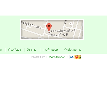
ดูแผนที่
ัก
เกี่ยวกับเรา
วิชาการ
การฝึกอบรม
ติดต่อสอบถาม
Powered By ::
WWW.TWA.CO.TH