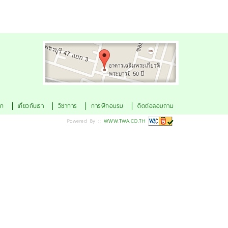
ดูแผนที่
ัก
เกี่ยวกับเรา
วิชาการ
การฝึกอบรม
ติดต่อสอบถาม
Powered By ::
WWW.TWA.CO.TH