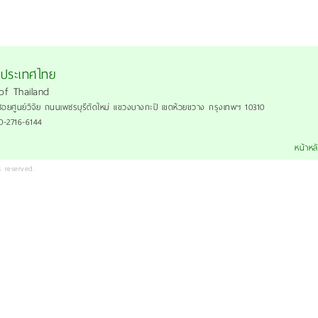
งประเทศไทย
of Thailand
ซอยศูนย์วิจัย ถนนเพชรบุรีตัดใหม่ แขวงบางกะปิ เขตห้วยขวาง กรุงเทพฯ 10310
 0-2716-6144
หน้าหล
 reserved.