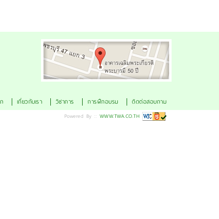
ดูแผนที่
ัก
เกี่ยวกับเรา
วิชาการ
การฝึกอบรม
ติดต่อสอบถาม
Powered By ::
WWW.TWA.CO.TH