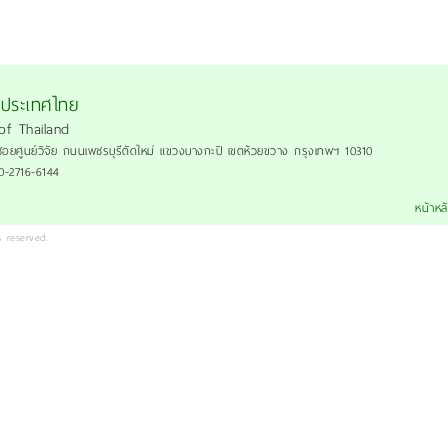
งประเทศไทย
of Thailand
ซอยศูนย์วิจัย ถนนเพชรบุรีตัดใหม่ แขวงบางกะปิ เขตห้วยขวาง กรุงเทพฯ 10310
 0-2716-6144
หน้าหล
 reserved.