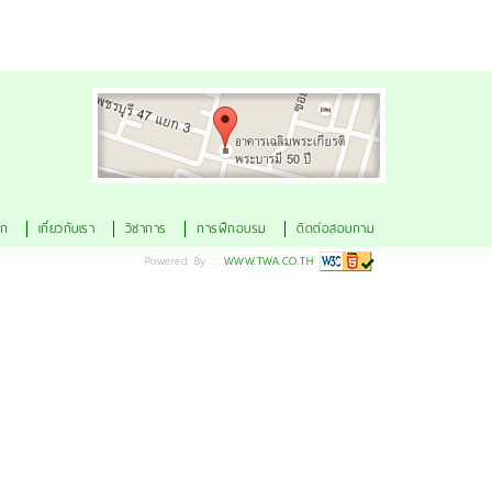
ดูแผนที่
ัก
เกี่ยวกับเรา
วิชาการ
การฝึกอบรม
ติดต่อสอบถาม
Powered By ::
WWW.TWA.CO.TH