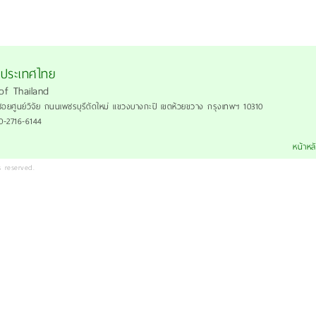
งประเทศไทย
of Thailand
ซอยศูนย์วิจัย ถนนเพชรบุรีตัดใหม่ แขวงบางกะปิ เขตห้วยขวาง กรุงเทพฯ 10310
 0-2716-6144
หน้าหล
 reserved.