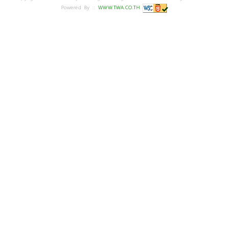
Powered By ::
WWW.TWA.CO.TH