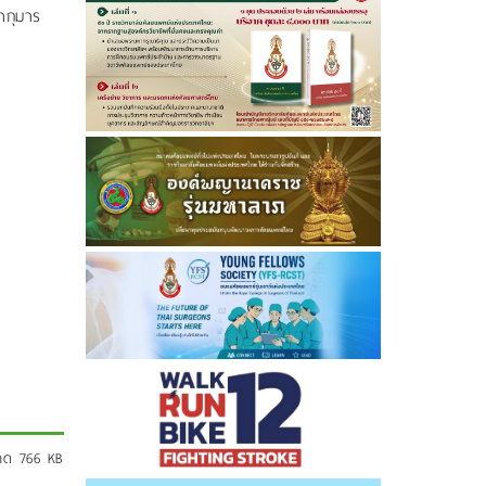
กุมาร
นาด 766 KB