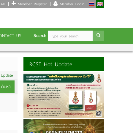
AIL
Member Register
Member Login
Search
ONTACT US
RCST Hot Update
 Update
ค้นหา