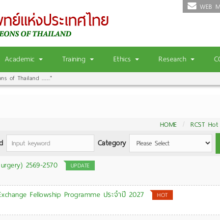
WEB M
Academic
Training
Ethics
Research
C
 of Thailand ......."
|
HOME
RCST Hot
d
Category
urgery) 2569-2570
UPDATE
Exchange Fellowship Programme ประจำปี 2027
HOT