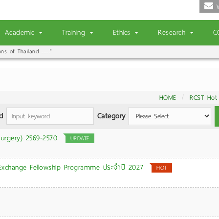
W
Academic
Training
Ethics
Research
C
 of Thailand ......."
|
HOME
RCST Hot
d
Category
urgery) 2569-2570
UPDATE
Exchange Fellowship Programme ประจำปี 2027
HOT