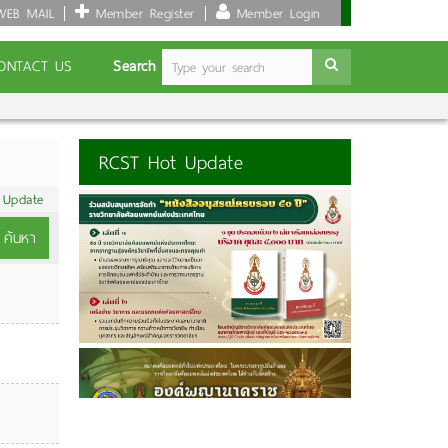
EB MAIL
Member Register
Member Login
Search
ONTACT US
RCST Hot Update
 Update
ค้นหา