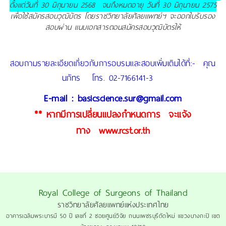
ตั้งแต่วันที่ 30 มิถุนายน 2568 จนถึงหมดอายุ วันที่ 30 มิถุนายน 2575
เพื่อใช้สมัครสอบวุฒิบัตร โดยราชวิทยาลัยศัลยแพทย์ฯ จะออกใบรับรอง
สอบผ่าน แนบเอกสารตอนสมัครสอบวุฒิบัตรให้
สอบถามรายละเอียดเกี่ยวกับการอบรมและสอบ
เพิ่มเติม
ได้ที่:- คุณ
นภัทร โทร. 02-7166141-3
E-mail : basicscience.sur@gmail.com
** หากมีการเปลี่ยนแปลงกำหนดการ จะแจ้ง
ทาง
www.rcst.or.th
Royal College of Surgeons of Thailand
ราชวิทยาลัยศัลยแพทย์แห่งประเทศไทย
อาคารเฉลิมพระบารมี 50 ปี เลขที่ 2 ซอยศูนย์วิจัย ถนนเพชรบุรีตัดใหม่ แขวงบางกะปิ เขต