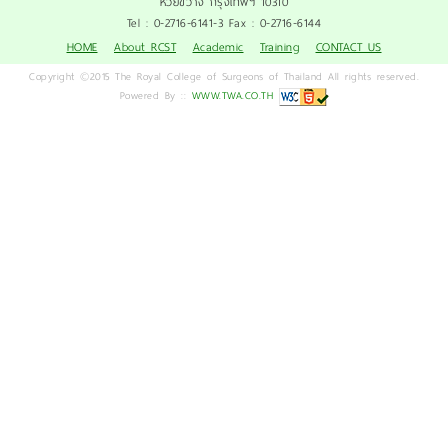
ห้วยขวาง กรุงเทพฯ 10310
Tel : 0-2716-6141-3 Fax : 0-2716-6144
HOME
About RCST
Academic
Training
CONTACT US
Copyright ©2015 The Royal College of Surgeons of Thailand All rights reserved.
Powered By ::
WWW.TWA.CO.TH